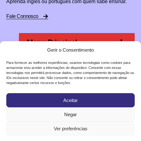
Aprenda inglês ou português com quem sabe ensinar.
Fale Connosco
Menu Principal
Gerir o Consentimento
Para fornecer as melhores experiências, usamos tecnologias como cookies para
The English Centre
armazenar e/ou aceder a informações do dispositivo. Consentir com essas
tecnologias nos permitirá processar dados, como comportamento de navegação ou
IDs exclusivos neste site. Não consentir ou retirar o consentimento pode afetar
negativamante certos recursos e funções.
Aceitar
Negar
Ver preferências
Termos & Condições
Política Privacidade
Cookies