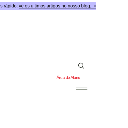
s rápido:
vê os últimos artigos no nosso blog. ➜
Área de Aluno
Área de Aluno