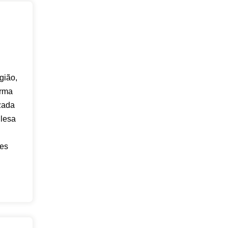
gião,
orma
zada
glesa
res