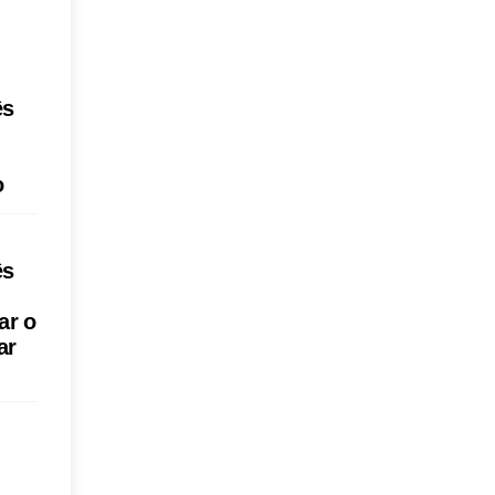
ês
o
ês
ar o
ar