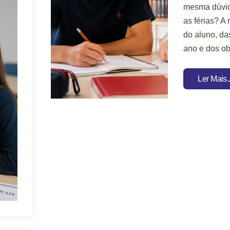
mesma dúvida
as férias? A
do aluno, da
ano e dos ob
Ler Mais..